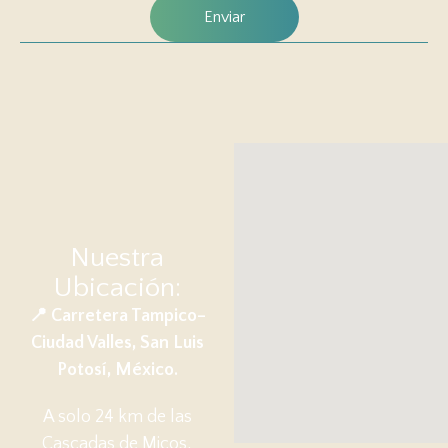
Nuestra
Ubicación:
📍 Carretera Tampico–
Ciudad Valles,
San Luis
Potosí, México.
A solo 24 km de las
Cascadas de Micos,