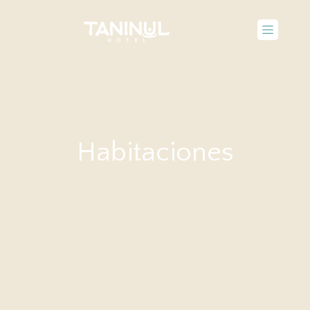
Quiénes Somos
Habitaciones